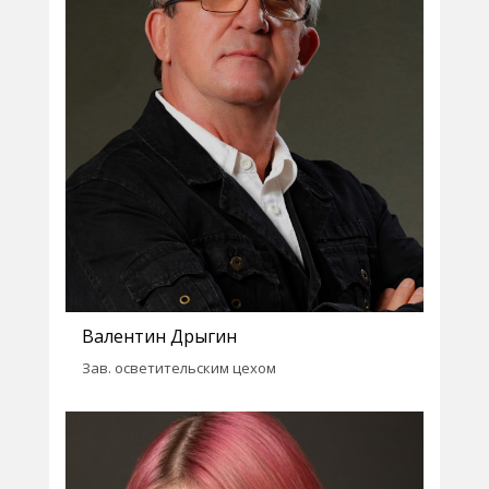
Валентин Дрыгин
Зав. осветительским цехом