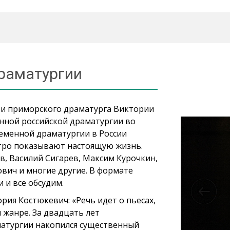
раматургии
и приморского драматурга Виктории
ной российской драматургии во
ременной драматургии в России
стро показывают настоящую жизнь.
в, Василий Сигарев, Максим Курочкин,
вич и многие другие. В формате
 и все обсудим.
ия Костюкевич: «Речь идет о пьесах,
 жанре. За двадцать лет
матургии накопился существенный