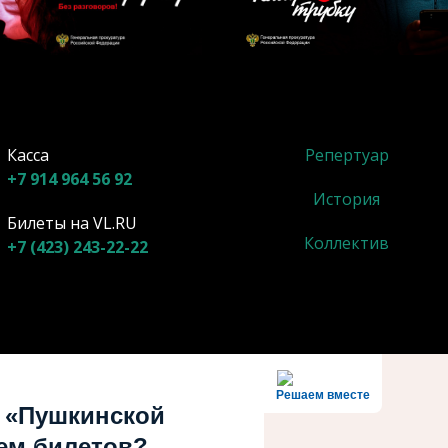
Касса
Репертуар
+7 914 964 56 92
История
Билеты на VL.RU
Коллектив
+7 (423) 243-22-22
Решаем вместе
 «Пушкинской
ем билетов?