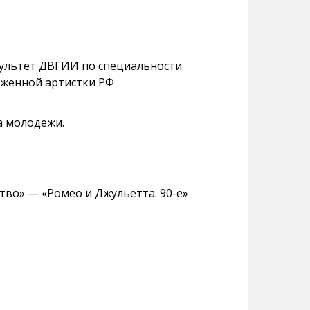
.
культет ДВГИИ по специальности
луженной артистки РФ
а молодежи.
ство» — «Ромео и Джульетта. 90-е»