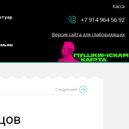
Касса
ртуар
+7 914 964 56 92
Версия сайта для слабовидящих
емьям
Следующий
цов