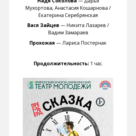
Надя Соколова
— Дарья
Мухортова, Анастасия Кошарнова /
Екатерина Серебрянская
Вася Зайцев
— Никита Лазарев /
Вадим Замараев
Прохожая
— Лариса Постернак
Продолжительность:
1
час.