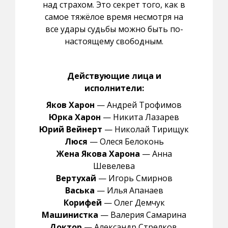
над страхом. Это секрет того, как в
самое тяжёлое время несмотря на
все удары судьбы можно быть по-
настоящему свободным.
Действующие лица и
исполнители:
Яков Харон
— Андрей Трофимов
Юрка Харон
— Никита Лазарев
Юрий Вейнерт
— Николай Тирищук
Люся
— Олеся Белоконь
Жена Якова Харона
— Анна
Шевелева
Вертухай
— Игорь Смирнов
Васька
— Илья Апанаев
Корифей
— Олег Демчук
Машинистка
— Валерия Самарина
Доктор
— Александр Стрелков,